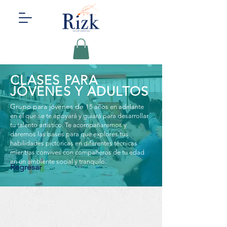
CLASES PARA
JÓVENES Y ADULTOS
Grupo para jóvenes de
15 años en adelante
en el que se te apoyará y guiará para desarrollar
tu talento artístico. Te acompañaremos y
daremos las bases para que explores tus
habilidades pictóricas en diferentes técnicas
mientras convives con compañeros de tu edad
en un ambiente social y tranquilo.
Regresar