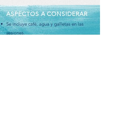
ASPECTOS A CONSIDERAR
Se incluye café, agua y galletas en las
sesiones.
Se dispone de una pequeña biblioteca
para consulta, para uso exclusivo en el
taller.
Los grupos serán reducidos para mayor
atención de los alumnos.
Los materiales del taller son para uso
exclusivo del mismo.
Inicio
Quiénes somos
Contacto