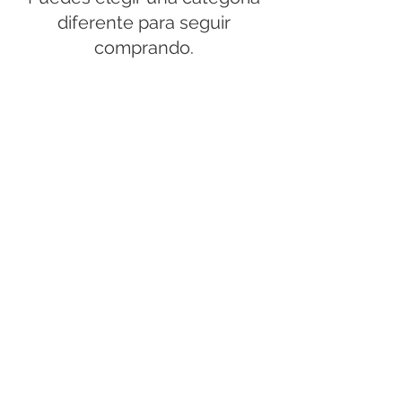
diferente para seguir
comprando.
Inicio
Quiénes somos
Contacto
Calendario
Manuel García y Moyeda #225, Col. La Alameda
C.P.37204. León, Gto. México
2021 Rizk Taller Creativo